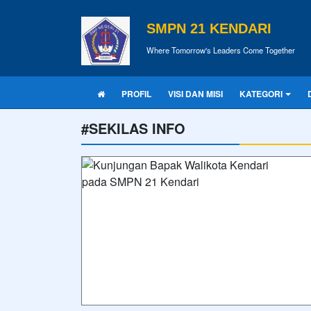
SMPN 21 KENDARI
Where Tomorrow's Leaders Come Together
PROFIL
VISI DAN MISI
KATEGORI
#SEKILAS INFO